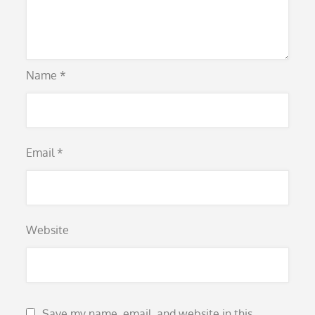
Name
*
Email
*
Website
Save my name, email, and website in this