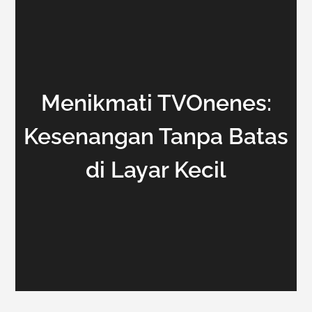
Menikmati TVOnenes:
Kesenangan Tanpa Batas
di Layar Kecil