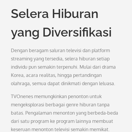
Selera Hiburan
yang Diversifikasi
Dengan beragam saluran televisi dan platform
streaming yang tersedia, selera hiburan setiap
individu pun semakin terpenuhi. Mulai dari drama
Korea, acara realitas, hingga pertandingan
olahraga, semua dapat dinikmati dengan leluasa.
TVOnenes memungkinkan penonton untuk
mengeksplorasi berbagai genre hiburan tanpa
batas. Pengalaman menonton yang berbeda-beda
dari satu program ke program lainnya membuat
keseruan menonton televisi semakin memikat.