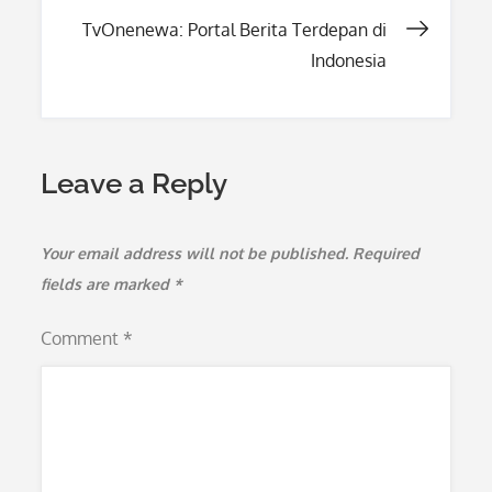
navigation
TvOnenewa: Portal Berita Terdepan di
Indonesia
Leave a Reply
Your email address will not be published.
Required
fields are marked
*
Comment
*