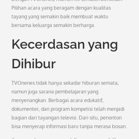
Pilihan acara yang beragam dengan kualitas
tayang yang semakin baik membuat waktu
bersama keluarga semakin berharga.
Kecerdasan yang
Dihibur
TVOnenes tidak hanya sekadar hiburan semata,
namun juga sarana pembelajaran yang
menyenangkan. Berbagai acara edukatif,
dokumenter, dan program kompetisi telah menjadi
bagian dari tayangan televisi. Dari situ, penonton
bisa menyerap informasi baru tanpa merasa bosan.