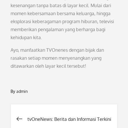
kesenangan tanpa batas di layar kecil. Mulai dari
momen kebersamaan bersama keluarga, hingga
eksplorasi keberagaman program hiburan, televisi
memberikan pengalaman yang berharga bagi
kehidupan kita.
Ayo, manfaatkan TVOnenes dengan bijak dan
rasakan setiap momen menyenangkan yang
ditawarkan oleh layar kecil tersebut!
By
admin
Post
tvOneNews: Berita dan Informasi Terkini