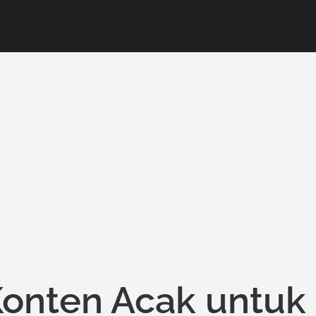
onten Acak untuk