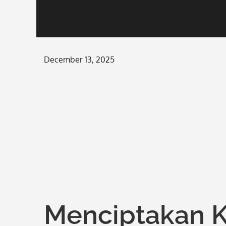
Posted
December 13, 2025
on
Menciptakan K