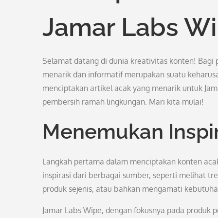
Jamar Labs W
Selamat datang di dunia kreativitas konten! Bagi
menarik dan informatif merupakan suatu keharus
menciptakan artikel acak yang menarik untuk Ja
pembersih ramah lingkungan. Mari kita mulai!
Menemukan Inspir
Langkah pertama dalam menciptakan konten acak
inspirasi dari berbagai sumber, seperti melihat t
produk sejenis, atau bahkan mengamati kebutuha
Jamar Labs Wipe, dengan fokusnya pada produk p