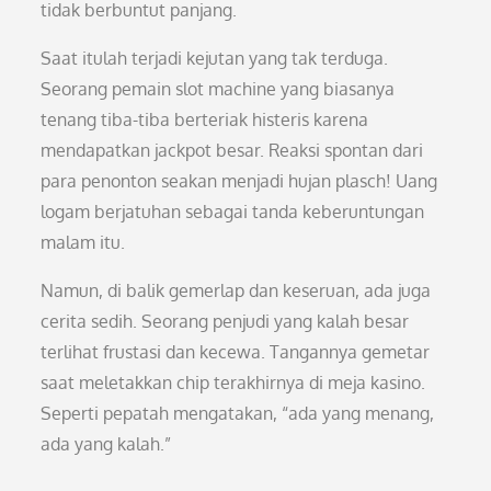
tidak berbuntut panjang.
Saat itulah terjadi kejutan yang tak terduga.
Seorang pemain slot machine yang biasanya
tenang tiba-tiba berteriak histeris karena
mendapatkan jackpot besar. Reaksi spontan dari
para penonton seakan menjadi hujan plasch! Uang
logam berjatuhan sebagai tanda keberuntungan
malam itu.
Namun, di balik gemerlap dan keseruan, ada juga
cerita sedih. Seorang penjudi yang kalah besar
terlihat frustasi dan kecewa. Tangannya gemetar
saat meletakkan chip terakhirnya di meja kasino.
Seperti pepatah mengatakan, “ada yang menang,
ada yang kalah.”