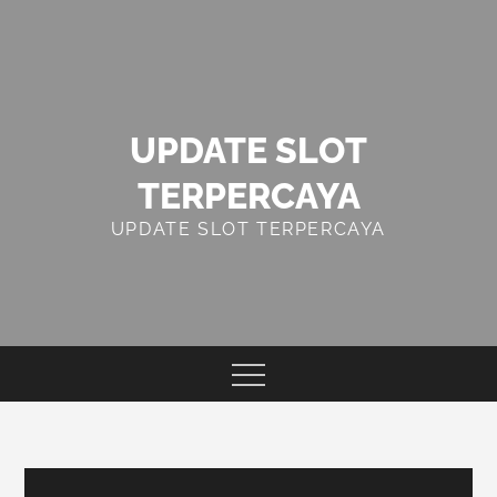
Skip
to
content
UPDATE SLOT
TERPERCAYA
UPDATE SLOT TERPERCAYA