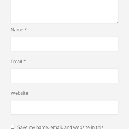
Name
*
Email
*
Website
Save my name, email, and website in this