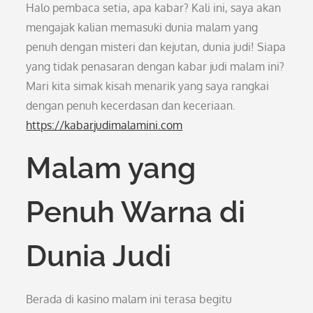
Halo pembaca setia, apa kabar? Kali ini, saya akan
mengajak kalian memasuki dunia malam yang
penuh dengan misteri dan kejutan, dunia judi! Siapa
yang tidak penasaran dengan kabar judi malam ini?
Mari kita simak kisah menarik yang saya rangkai
dengan penuh kecerdasan dan keceriaan.
https://kabarjudimalamini.com
Malam yang
Penuh Warna di
Dunia Judi
Berada di kasino malam ini terasa begitu