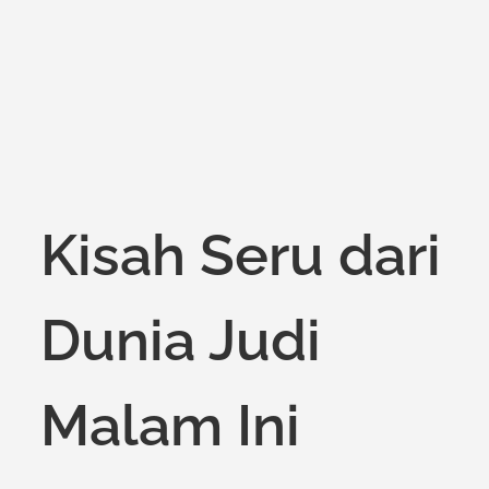
Kisah Seru dari
Dunia Judi
Malam Ini