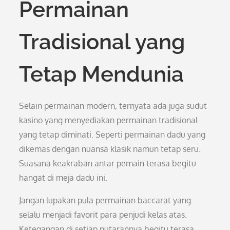
Permainan
Tradisional yang
Tetap Mendunia
Selain permainan modern, ternyata ada juga sudut
kasino yang menyediakan permainan tradisional
yang tetap diminati. Seperti permainan dadu yang
dikemas dengan nuansa klasik namun tetap seru.
Suasana keakraban antar pemain terasa begitu
hangat di meja dadu ini.
Jangan lupakan pula permainan baccarat yang
selalu menjadi favorit para penjudi kelas atas.
Ketegangan di setiap putarannya begitu terasa,