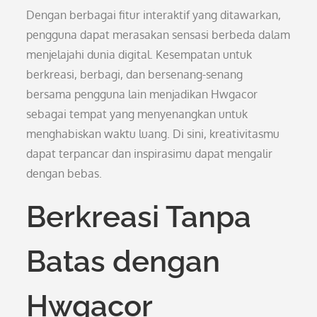
Dengan berbagai fitur interaktif yang ditawarkan,
pengguna dapat merasakan sensasi berbeda dalam
menjelajahi dunia digital. Kesempatan untuk
berkreasi, berbagi, dan bersenang-senang
bersama pengguna lain menjadikan Hwgacor
sebagai tempat yang menyenangkan untuk
menghabiskan waktu luang. Di sini, kreativitasmu
dapat terpancar dan inspirasimu dapat mengalir
dengan bebas.
Berkreasi Tanpa
Batas dengan
Hwgacor