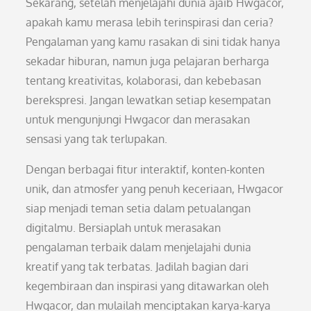
Sekarang, setelah menjelajahi dunia ajaib Hwgacor,
apakah kamu merasa lebih terinspirasi dan ceria?
Pengalaman yang kamu rasakan di sini tidak hanya
sekadar hiburan, namun juga pelajaran berharga
tentang kreativitas, kolaborasi, dan kebebasan
berekspresi. Jangan lewatkan setiap kesempatan
untuk mengunjungi Hwgacor dan merasakan
sensasi yang tak terlupakan.
Dengan berbagai fitur interaktif, konten-konten
unik, dan atmosfer yang penuh keceriaan, Hwgacor
siap menjadi teman setia dalam petualangan
digitalmu. Bersiaplah untuk merasakan
pengalaman terbaik dalam menjelajahi dunia
kreatif yang tak terbatas. Jadilah bagian dari
kegembiraan dan inspirasi yang ditawarkan oleh
Hwgacor, dan mulailah menciptakan karya-karya