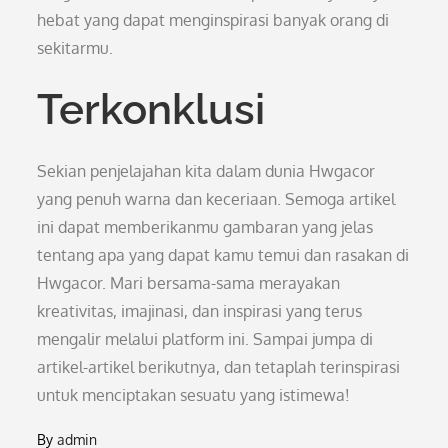
hebat yang dapat menginspirasi banyak orang di
sekitarmu.
Terkonklusi
Sekian penjelajahan kita dalam dunia Hwgacor
yang penuh warna dan keceriaan. Semoga artikel
ini dapat memberikanmu gambaran yang jelas
tentang apa yang dapat kamu temui dan rasakan di
Hwgacor. Mari bersama-sama merayakan
kreativitas, imajinasi, dan inspirasi yang terus
mengalir melalui platform ini. Sampai jumpa di
artikel-artikel berikutnya, dan tetaplah terinspirasi
untuk menciptakan sesuatu yang istimewa!
By
admin