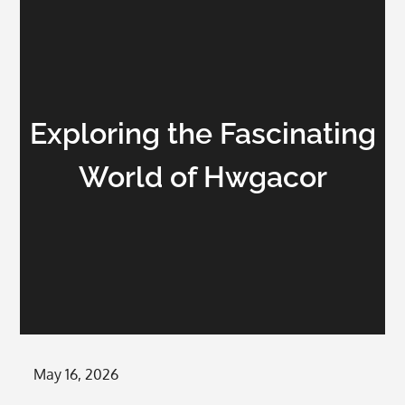
Exploring the Fascinating
World of Hwgacor
Posted
May 16, 2026
on